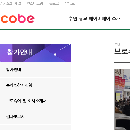
카카오톡 채널
인스타그램
블로그
유튜브
수원 광교 베이비페어 소개
코베
브로
참가안내
참가안내
온라인참가신청
브로슈어 및 회사소개서
결과보고서