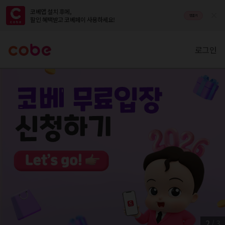
코베앱 설치 후에,

앱열기
할인 혜택받고 코베페이 사용하세요!
로그인
2
/
3