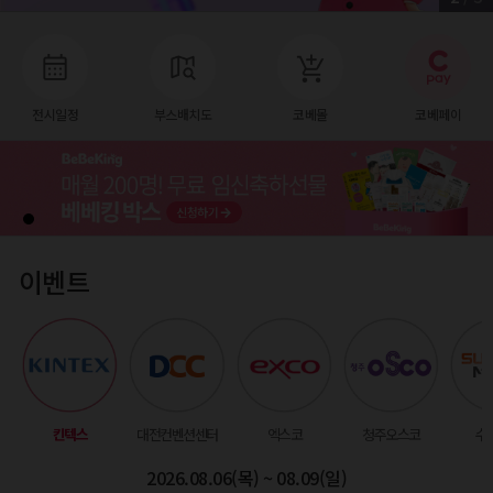
전시일정
부스배치도
코베몰
코베페이
이벤트
킨텍스
대전컨벤션센터
엑스코
청주오스코
수
2026.08.06(목) ~ 08.09(일)