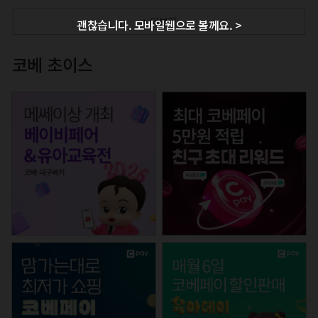
+ 더보기
괜찮습니다. 모바일웹으로 볼께요. >
코베 초이스