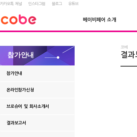
카카오톡 채널
인스타그램
블로그
유튜브
베이비페어 소개
코베
결과
참가안내
참가안내
온라인참가신청
브로슈어 및 회사소개서
결과보고서