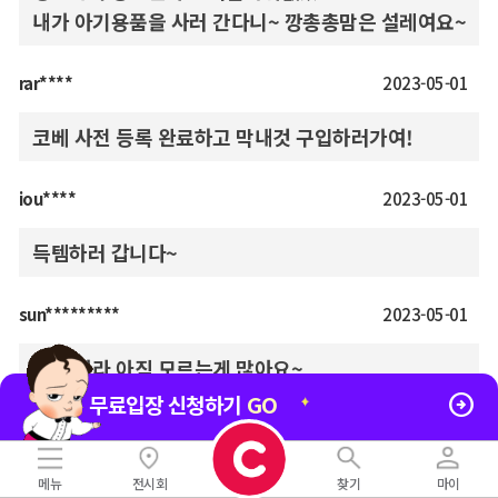
내가 아기용품을 사러 간다니~ 깡총총맘은 설레여요~
rar****
2023-05-01
코베 사전 등록 완료하고 막내것 구입하러가여!
iou****
2023-05-01
득템하러 갑니다~
sun*********
2023-05-01
찻 아가라 아직 모르는게 많아요~
아가용품이 다양하게 모인 베페에서 현명한 소비 하고

무료입장 신청하기
GO
올게요!!
메뉴
전시회
찾기
마이
mfs****
2023-05-01