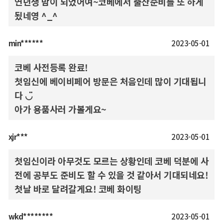
연년생 맘이 되었어여~코베에서 출산준비를 또 하게
됬네영 ^_^
min******
2023-05-01
코베 사전등록 완료!
첫임신에 베이비페어 방문은 처음인데 많이 기대됩니
다 ◡̈
아가 용품사러 가볼게요~
xjr***
2023-05-01
첫임신이라 아무것도 모르는 상황인데 코베 덕분에 사
전에 공부도 준비도 할 수 있을 것 같아서 기대되네요!
첫날 바로 달려갈게요! 코베 화이팅
wkd********
2023-05-01