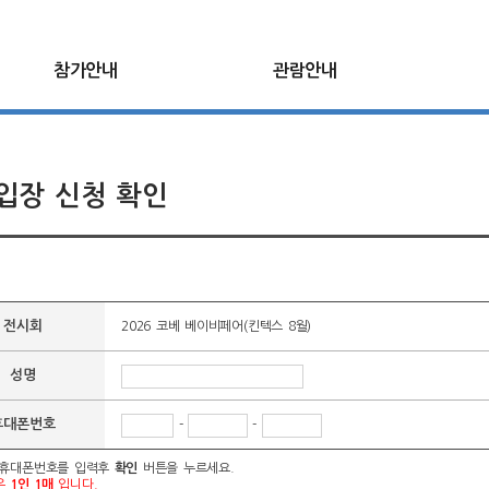
참가안내
관람안내
입장 신청 확인
전시회
2026 코베 베이비페어(킨텍스 8월)
성명
휴대폰번호
-
-
 휴대폰번호를 입력후
확인
버튼을 누르세요.
은
1인 1매
입니다.