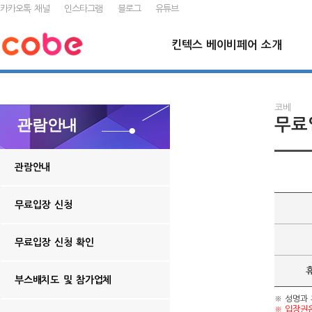
카카오톡 채널
인스타그램
블로그
유튜브
킨텍스 베이비페어 소개
코베
무료
관람안내
관람안내
무료입장 신청
무료입장 신청 확인
부스배치도 및 참가업체
※ 성명과
※ 입장권