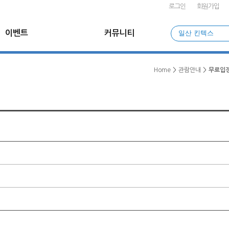
로그인
회원가입
이벤트
커뮤니티
일산 킨텍스
Home
>
관람안내
>
무료입장