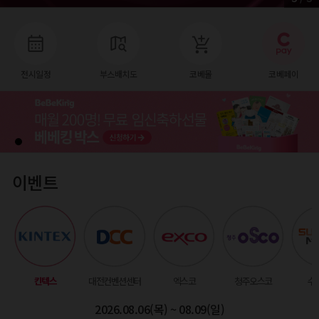
전시일정
부스배치도
코베몰
코베페이
이벤트
킨텍스
대전컨벤션센터
엑스코
청주오스코
수
2026.08.06(목) ~ 08.09(일)