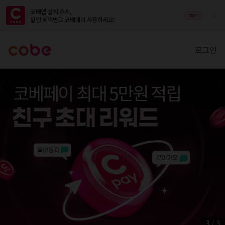
코베앱 설치 후에,

앱열기
할인 혜택받고 코베페이 사용하세요!
로그인
3
/
3