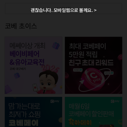
+ 더보기
괜찮습니다. 모바일웹으로 볼께요. >
코베 초이스