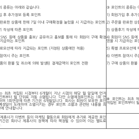
의 종류는 아래와 같습니다.
③ 포인트의 종류는 
입 후 추가정보 등록 포인트
1) 회원가입 후 추
을 완료한 상품에 한해 7일 이내 구매확정을 눌렀을 시 지급하는 포인트
2) 주문을 완료한 
기 작성에 따른 포인트
3) 상품후기 작성에
 SNS 등에 상품을 홍보/ 공유하고 홍보를 통해 타 회원이 구매 확정
4) 회원이 SNS 등
 지급하는 포인트
였을 시 지급하는 포
프로모션에 따라 지급되는 포인트 (지정된 상품에만 적용)
5) 특별 프로모션에
 참여시 주는 포인트
6) 이벤트 참여시 주
 상품의 환불 및 취소에 의해 발생된 결재금액의 포인트 전환
7) 구매 상품의 환
는 최초 적립된 시점부터 6개월이 지난 시점의 해당 월 말일에 먼저
인트부터 월 단위로 자동 소멸됩니다. 다만 소멸예정포인트는 1회 연
⑧ 포인트는 최초 적
하며 1회연장에 따른 기간은 6개월입니다. 회사는 회원이 보유한 포인
적립된 포인트부터 월
예정일이 도래하여 소멸시키는 경우 포인트 소멸과 관련된 내용을 최
전에 안내합니다.
 제휴사가 이벤트 등의 마케팅 활동으로 회원에게 추가로 제공한 포인
기간은 회사나 제휴사의 정책에 따라 책정될 수 있으며 이는 별도로
.