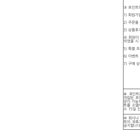
③ 포인트
1) 회원가
2) 주문
3) 상품후
4) 회원이
하였을 시
5) 특별 
6) 이벤트
7) 구매
⑧ 포인트
적립된 포
장이 가능
트를 소멸
소 15일 
⑩ 회사나
트의 유효
공지합니다