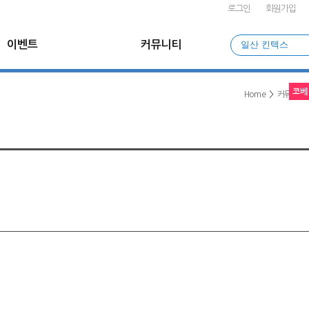
로그인
회원가입
이벤트
커뮤니티
일산 킨텍스
코베
Home
>
커뮤니티