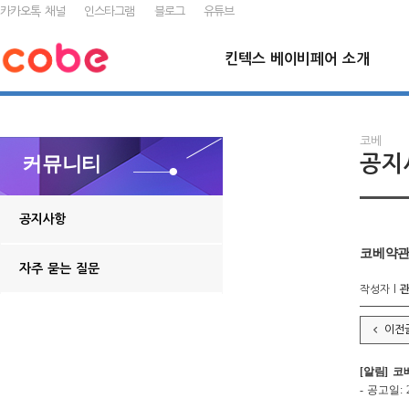
카카오톡 채널
인스타그램
블로그
유튜브
킨텍스 베이비페어 소개
코베
공지
커뮤니티
공지사항
코베약관 
자주 묻는 질문
작성자 l
이전
[알림] 
- 공고일: 