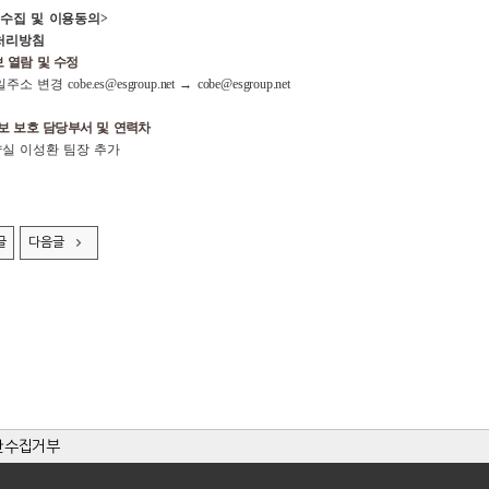
수집 및 이용동의>
처리방침
보 열람 및 수정
소 변경 cobe.es@esgroup.net → cobe@esgroup.net
정보 보호 담당부서 및 연력차
략실 이성환 팀장 추가
글
다음글
단수집거부