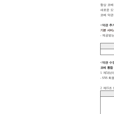
항상 코베
새로운 도
코베 약관
<약관 추
기본
서비
- 제공받
<약관 수
코베
통합
1. 제5조
- SNS 
2. 제15조