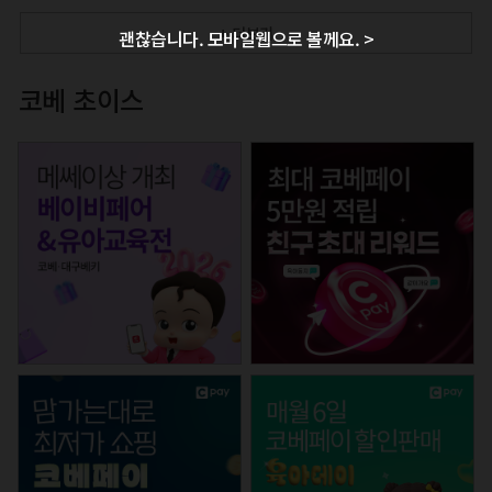
+ 더보기
괜찮습니다. 모바일웹으로 볼께요. >
코베 초이스