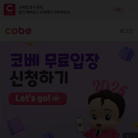
코베앱 설치 후에,

앱열기
할인 혜택받고 코베페이 사용하세요!
로그인
2
/
3