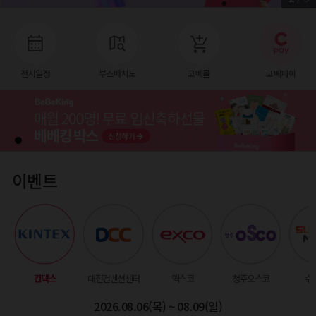
전시일정
부스배치도
코베몰
코베페이
이벤트
킨텍스
대전컨벤션센터
엑스코
청주오스코
수
2026.08.06(목) ~ 08.09(일)