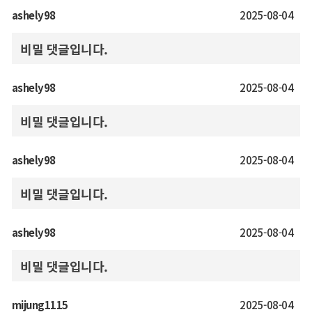
ashely98
2025-08-04
비밀 댓글입니다.
ashely98
2025-08-04
비밀 댓글입니다.
ashely98
2025-08-04
비밀 댓글입니다.
ashely98
2025-08-04
비밀 댓글입니다.
mijung1115
2025-08-04