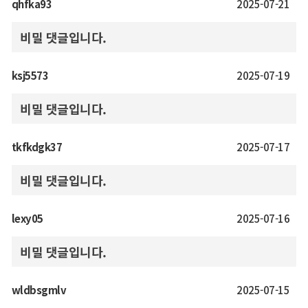
qhfka93
2025-07-21
비밀 댓글입니다.
ksj5573
2025-07-19
비밀 댓글입니다.
tkfkdgk37
2025-07-17
비밀 댓글입니다.
lexy05
2025-07-16
비밀 댓글입니다.
wldbsgmlv
2025-07-15