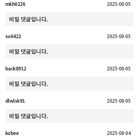
mkh0226
2025-08-05
비밀 댓글입니다.
so6422
2025-08-05
비밀 댓글입니다.
back8912
2025-08-05
비밀 댓글입니다.
dlwlsk91
2025-08-05
비밀 댓글입니다.
kobee
2025-08-04