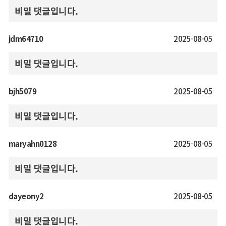
비밀 댓글입니다.
jdm64710
2025-08-05
비밀 댓글입니다.
bjh5079
2025-08-05
비밀 댓글입니다.
maryahn0128
2025-08-05
비밀 댓글입니다.
dayeony2
2025-08-05
비밀 댓글입니다.