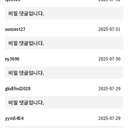
비밀 댓글입니다.
sunzest27
2025-07-31
비밀 댓글입니다.
ny3690
2025-07-30
비밀 댓글입니다.
gkdlfnd2028
2025-07-29
비밀 댓글입니다.
yym5454
2025-07-29