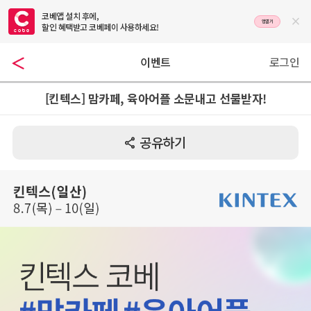
코베앱 설치 후에,

앱열기
할인 혜택받고 코베페이 사용하세요!
이벤트
로그인
[킨텍스] 맘카페, 육아어플 소문내고 선물받자!
공유하기
