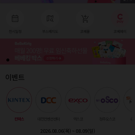
전시일정
부스배치도
코베몰
코베페이
이벤트
킨텍스
대전컨벤션센터
엑스코
청주오스코
수
2026.08.06(목) ~ 08.09(일)