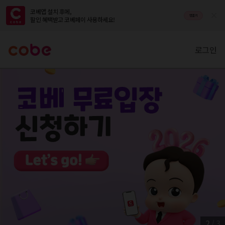
코베앱 설치 후에,

앱열기
할인 혜택받고 코베페이 사용하세요!
로그인
2
/
3