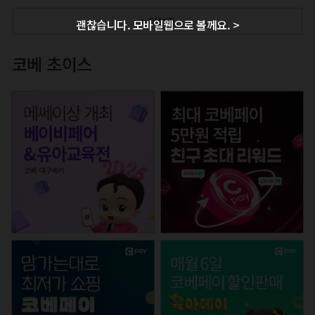
+ 더보기
괜찮습니다. 모바일웹으로 볼께요. >
코베 초이스