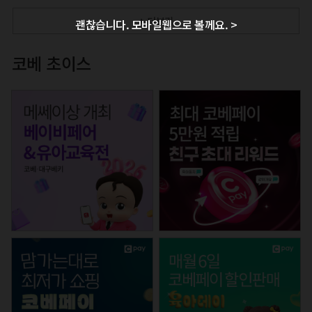
+ 더보기
괜찮습니다. 모바일웹으로 볼께요. >
코베 초이스