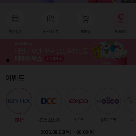
전시일정
부스배치도
코베몰
코베페이
이벤트
킨텍스
대전컨벤션센터
엑스코
청주오스코
수
2026.08.06(목) ~ 08.09(일)