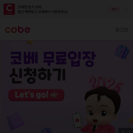
코베앱 설치 후에,

앱열기
할인 혜택받고 코베페이 사용하세요!
로그인
2
/
3