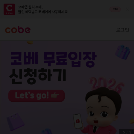
코베앱 설치 후에,

앱열기
할인 혜택받고 코베페이 사용하세요!
로그인
2
/
3