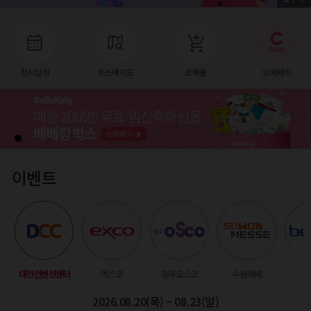
전시일정
부스배치도
코베몰
코베페이
이벤트
대전컨벤션센터
엑스코
청주오스코
수원메쎄
벡
2026.08.20(목) ~ 08.23(일)