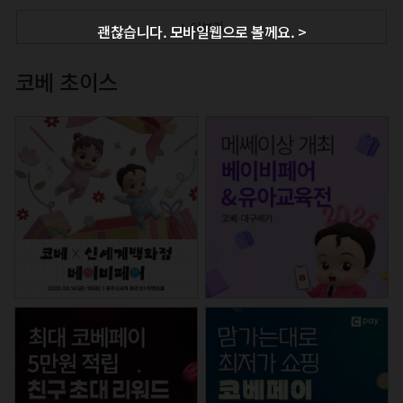
+ 더보기
괜찮습니다. 모바일웹으로 볼께요. >
코베 초이스