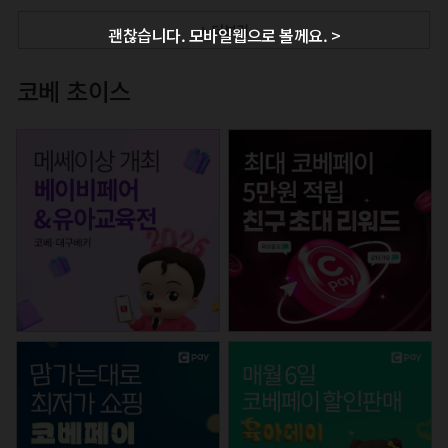
+ 더보기
괜찮습니다. 모바일웹으로 볼께요. >
코베 초이스