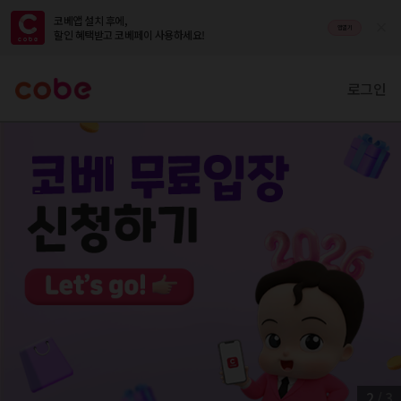
코베앱 설치 후에,

앱열기
할인 혜택받고 코베페이 사용하세요!
로그인
2
/
3