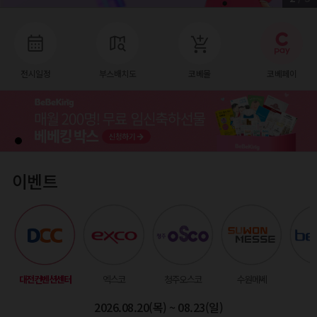
전시일정
부스배치도
코베몰
코베페이
이벤트
대전컨벤션센터
엑스코
청주오스코
수원메쎄
벡
2026.08.20(목) ~ 08.23(일)