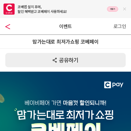
코베앱 설치 후에,

앱열기
할인 혜택받고 코베페이 사용하세요!
이벤트
로그인
맘가는대로 최저가쇼핑 코베페이
공유하기
