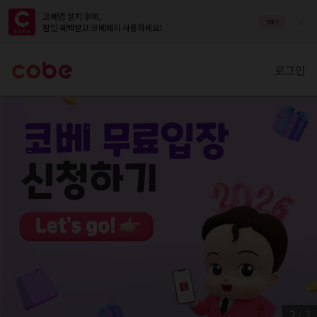
코베앱 설치 후에,

앱열기
할인 혜택받고 코베페이 사용하세요!
로그인
2
/
3