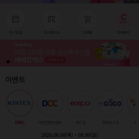
전시일정
부스배치도
코베몰
코베페이
이벤트
킨텍스
대전컨벤션센터
엑스코
청주오스코
수
2026.08.06(목) ~ 08.09(일)