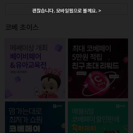
+ 더보기
괜찮습니다. 모바일웹으로 볼께요. >
코베 초이스