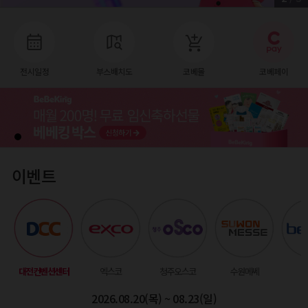
전시일정
부스배치도
코베몰
코베페이
이벤트
대전컨벤션센터
엑스코
청주오스코
수원메쎄
벡
2026.08.20(목) ~ 08.23(일)