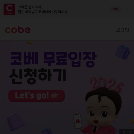
코베앱 설치 후에,

앱열기
할인 혜택받고 코베페이 사용하세요!
로그인
2
/
3