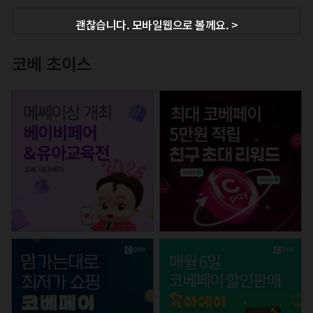
+ 더보기
괜찮습니다. 모바일웹으로 볼께요. >
코베 초이스