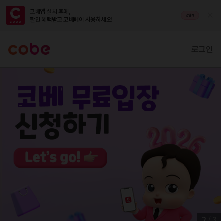
코베앱 설치 후에,

앱열기
할인 혜택받고 코베페이 사용하세요!
로그인
2
/
3