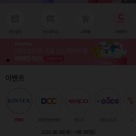
전시일정
부스배치도
코베몰
코베페이
이벤트
킨텍스
대전컨벤션센터
엑스코
청주오스코
수
2026.08.06(목) ~ 08.09(일)