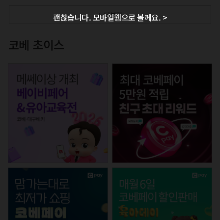
+ 더보기
괜찮습니다. 모바일웹으로 볼께요. >
코베 초이스