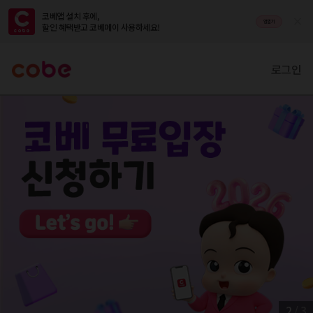
코베앱 설치 후에,

앱열기
할인 혜택받고 코베페이 사용하세요!
로그인
2
/
3