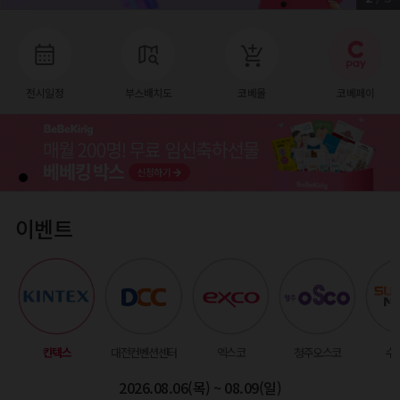
전시일정
부스배치도
코베몰
코베페이
이벤트
킨텍스
대전컨벤션센터
엑스코
청주오스코
수
2026.08.06(목) ~ 08.09(일)