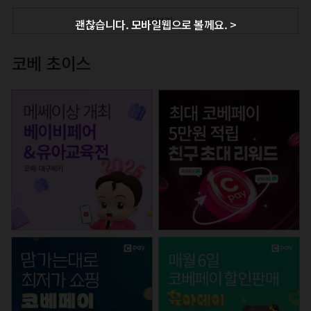
+ 더보기
괜찮습니다. 모바일웹으로 볼께요. >
코베 초이스