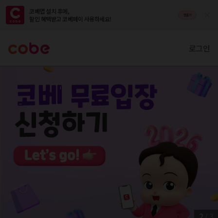
코베앱 설치 후에,

앱열기
할인 혜택받고 코베페이 사용하세요!
로그인
2
/
3