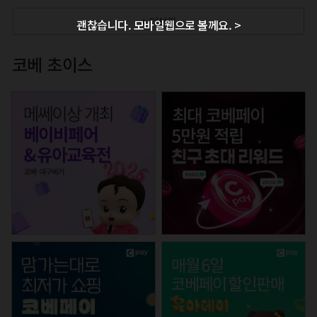
+ 더보기
괜찮습니다. 모바일웹으로 볼께요. >
코베 초이스