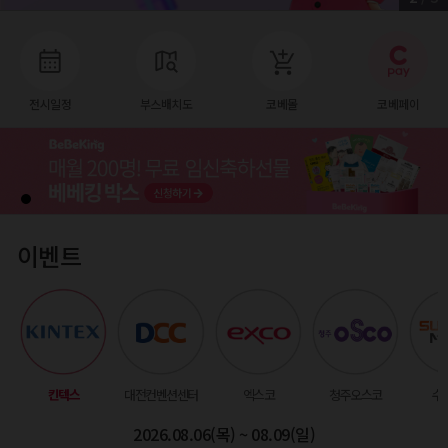
전시일정
부스배치도
코베몰
코베페이
이벤트
킨텍스
대전컨벤션센터
엑스코
청주오스코
수
2026.08.06(목) ~ 08.09(일)