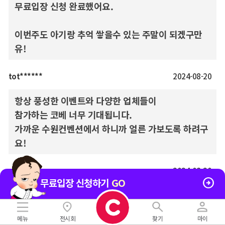
무료입장 신청 완료했어요.
이번주도 아기랑 추억 쌓을수 있는 주말이 되겠구만
유!
tot******
2024-08-20
항상 풍성한 이벤트와 다양한 업체들이
참가하는 코베 너무 기대됩니다.
가까운 수원컨벤션에서 하니까 얼른 가보도록 하려구
요!
amu***
2024-08-20

무료입장 신청하기
GO
곧 디데이 예정일 다가오는데 더 두근대는 마음으로
다녀오겠습니다.
메뉴
전시회
찾기
마이
장소도 기대되네요.^^