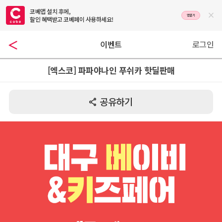
코베앱 설치 후에,

앱열기
할인 혜택받고 코베페이 사용하세요!
이벤트
로그인
[엑스코] 파파야나인 푸쉬카 핫딜판매
공유하기
