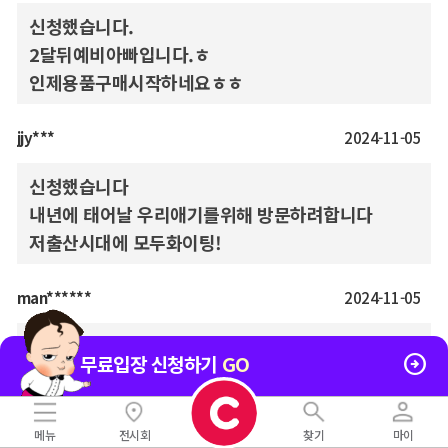
신청했습니다.
2달뒤예비아빠입니다.ㅎ
인제용품구매시작하네요ㅎㅎ
jjy***
2024-11-05
신청했습니다
내년에 태어날 우리애기를위해 방문하려합니다
저출산시대에 모두화이팅!
man******
2024-11-05
대구에서 두번째 베키 방문입니다 설레고 다양한 물품

무료입장 신청하기
GO
이 많아서 좋아요
gga********
2024-11-05
메뉴
전시회
찾기
마이