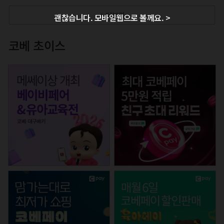
+ 더보기
괜찮습니다. 모바일웹으로 볼께요. >
코베 초이스