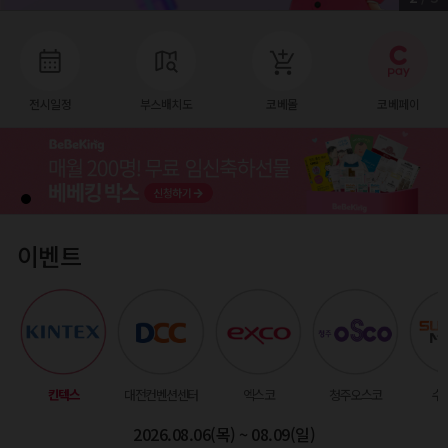
전시일정
부스배치도
코베몰
코베페이
이벤트
킨텍스
대전컨벤션센터
엑스코
청주오스코
수
2026.08.06(목) ~ 08.09(일)