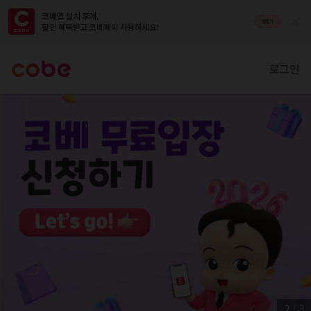
코베앱 설치 후에,

앱열기
할인 혜택받고 코베페이 사용하세요!
로그인
2
/
3